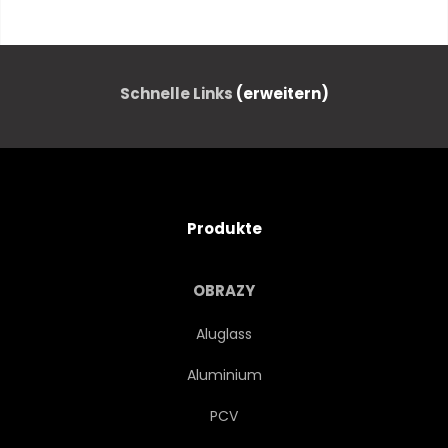
REISEN
GRIECHEN
MITTELMEER
ÄGÄISCHES MEER
Schnelle Links
(erweitern)
INSEL
MEER
TOURISMUS
LANDSCHAFT
Produkte
DORF
GEBÄUDE
OBRAZY
REISEZIEL
URLAUB
Aluglass
Aluminium
STADTLANDSCHAFT
STRASSE
PCV
RESTAURANT
EINKAUFEN