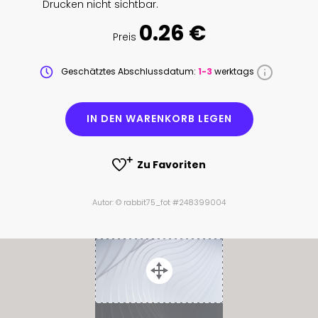
Drucken nicht sichtbar.
0.26 €
Preis
Geschätztes Abschlussdatum:
1-3
werktags
IN DEN WARENKORB LEGEN
Zu Favoriten
Autor: © rabbit75_fot #248399004