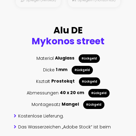
Alu DE
Mykonos street
Material
Aluglass
Rückgeld
Dicke
1 mm
Rückgeld
Kształt
Prostokąt
Rückgeld
Abmessungen
40 x 20 cm
Rückgeld
Montagesatz
Mangel
Rückgeld
Kostenlose Lieferung.
Das Wasserzeichen „Adobe Stock“ ist beim