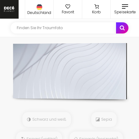
Favorit
Korb
Speisekarte
Deutschland
Schwarz und weiß
Sepia
Spiegel (vertikal)
Spiegeln (horizontal)