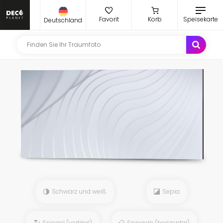
Favorit
Korb
Speisekarte
Deutschland
Schwarz und weiß
Sepia
Spiegel (vertikal)
Spiegeln (horizontal)