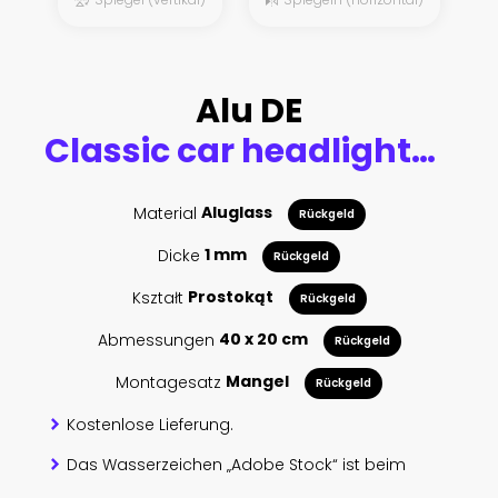
Alu DE
Classic car headlights close-up
Material
Aluglass
Rückgeld
Dicke
1 mm
Rückgeld
Kształt
Prostokąt
Rückgeld
Abmessungen
40 x 20 cm
Rückgeld
Montagesatz
Mangel
Rückgeld
Kostenlose Lieferung.
Das Wasserzeichen „Adobe Stock“ ist beim