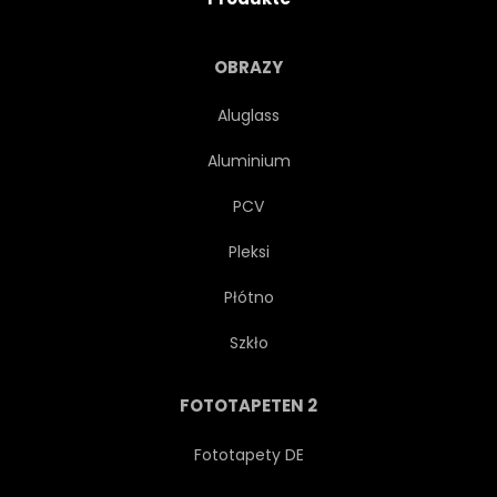
FRONT
LUXUS
OBRAZY
MOTOR
ALT
RETRO
Aluglass
Aluminium
STRASSE
STIL
PCV
TRANSPORT
VERKEHR
Pleksi
Płótno
REISEN
RÄDER
Szkło
FOTOTAPETEN 2
Fototapety DE