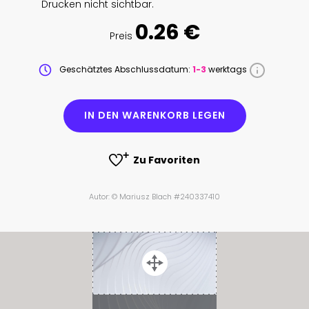
Drucken nicht sichtbar.
0.26 €
Preis
Geschätztes Abschlussdatum:
1-3
werktags
IN DEN WARENKORB LEGEN
Zu Favoriten
Autor: © Mariusz Blach #240337410