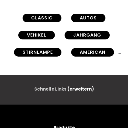
CLASSIC
AUTOS
VEHIKEL
JAHRGANG
STIRNLAMPE
AMERICAN
ANTIKES
PERSONENWAGEN
KFZ
STOSSSTANGE
Schnelle Links
(erweitern)
CHROME
ENTWERFEN
DETAILS
ANTRIEB
Produkte