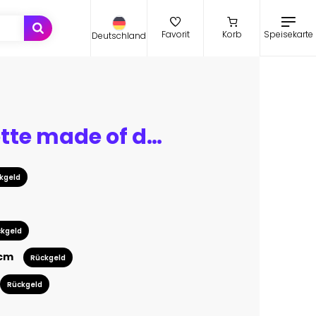
Speisekarte
Favorit
Korb
Deutschland
car silhouette made of details 3d render on white
kgeld
kgeld
 cm
Rückgeld
Rückgeld