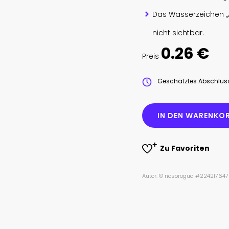
Das Wasserzeichen „
nicht sichtbar.
0.26 €
Preis
Geschätztes Abschlu
IN DEN WARENKOR
Zu Favoriten
Autor: © nosorogua #224217647