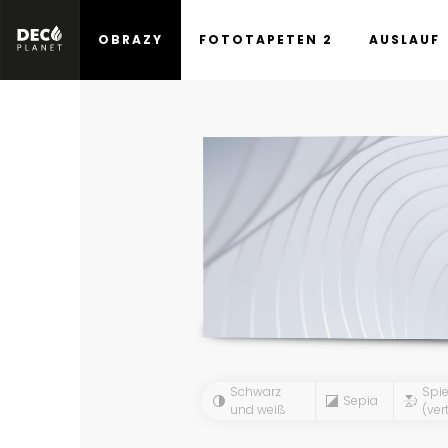
OBRAZY
FOTOTAPETEN 2
AUSLAUF
Schwarz
Spie
Sepia
und weiß
(vert