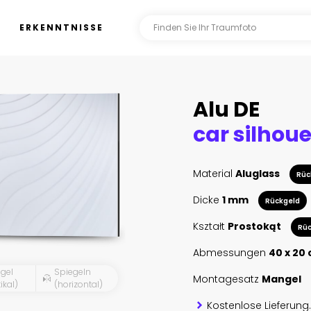
ERKENNTNISSE
Alu DE
Material
Aluglass
Rüc
Dicke
1 mm
Rückgeld
Kształt
Prostokąt
Rüc
Abmessungen
40 x 20
gel
Spiegeln
Montagesatz
Mangel
ikal)
(horizontal)
Kostenlose Lieferung.