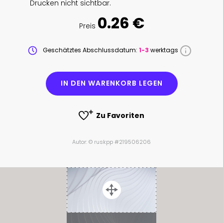
Drucken nicht sichtbar.
0.26 €
Preis
Geschätztes Abschlussdatum:
1-3
werktags
IN DEN WARENKORB LEGEN
Zu Favoriten
Autor: © ruskpp #219506206