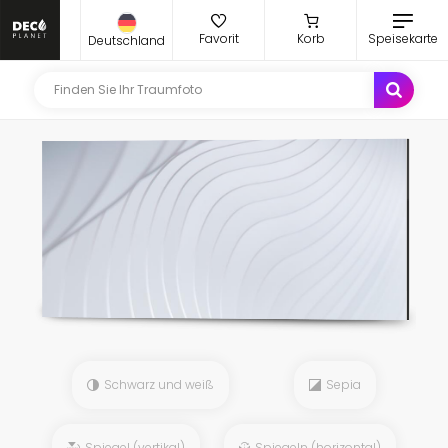
Favorit
Korb
Speisekarte
Deutschland
Schwarz und weiß
Sepia
Spiegel (vertikal)
Spiegeln (horizontal)