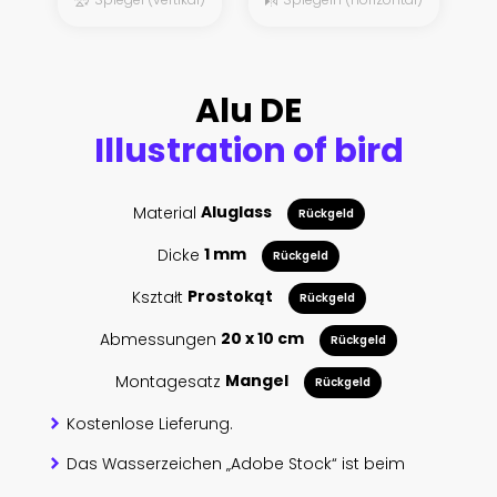
Alu DE
Illustration of bird
Material
Aluglass
Rückgeld
Dicke
1 mm
Rückgeld
Kształt
Prostokąt
Rückgeld
Abmessungen
20 x 10 cm
Rückgeld
Montagesatz
Mangel
Rückgeld
Kostenlose Lieferung.
Das Wasserzeichen „Adobe Stock“ ist beim