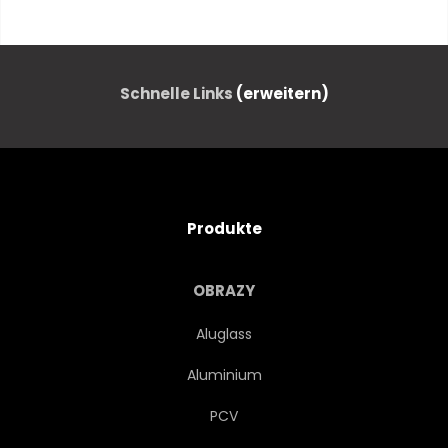
WILDLIFE
FAUNA
TIER
CARTOONS
Schnelle Links
(erweitern)
ABBILD
BILD
ISOLIERT
VERZWEIGT
Produkte
ZWEIG
VERZWEIGT
OBRAZY
ABBILDUNG
Aluglass
Aluminium
PCV