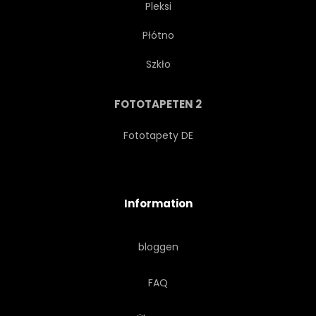
Pleksi
Płótno
MAHLZEIT
MENÜ
Szkło
MOZZARELLA
PILZ
FOTOTAPETEN 2
OBJEKT
OLIVEN
Fototapety DE
PARMESAN
SALAMI
Information
STÜCK
PIZZA
bloggen
PIZZERIA
TELLER
FAQ
POSTKARTE
POSTERS