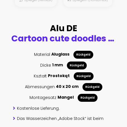
Alu DE
Cartoon cute doodles Pizza word
Material
Aluglass
Rückgeld
Dicke
1 mm
Rückgeld
Kształt
Prostokąt
Rückgeld
Abmessungen
40 x 20 cm
Rückgeld
Montagesatz
Mangel
Rückgeld
Kostenlose Lieferung.
Das Wasserzeichen „Adobe Stock“ ist beim