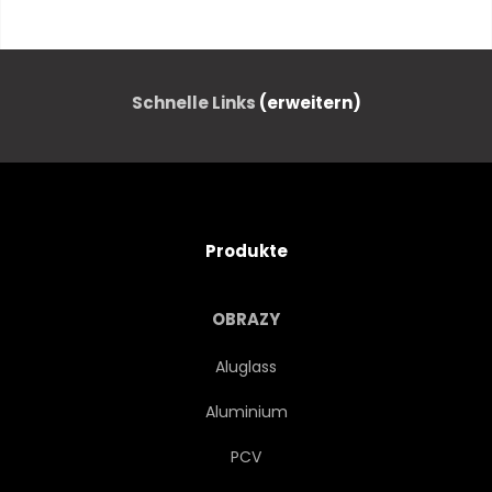
SÄTZE
KOCHEN
DEKORATIV
LIEFERUNG
Schnelle Links
(erweitern)
FAST FOOD
FAST FOOD
SPASSIG
Produkte
GLÜCKWUNSCHKARTE
HOT
OBRAZY
ABBILDUNG
ISOLIERT
Aluglass
Aluminium
ITALIEN
KIND
PCV
BESCHRIFTUNG
MARGARITA