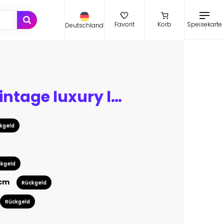
Speisekarte
Favorit
Korb
Deutschland
Beautiful vintage luxury light bulb hanging decor glowing in dark. Retro filter effect style.
kgeld
kgeld
 cm
Rückgeld
Rückgeld