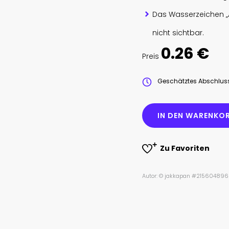
Das Wasserzeichen „
nicht sichtbar.
0.26 €
Preis
Geschätztes Abschlu
IN DEN WARENKOR
Zu Favoriten
Autor: © jakkapan #215604896