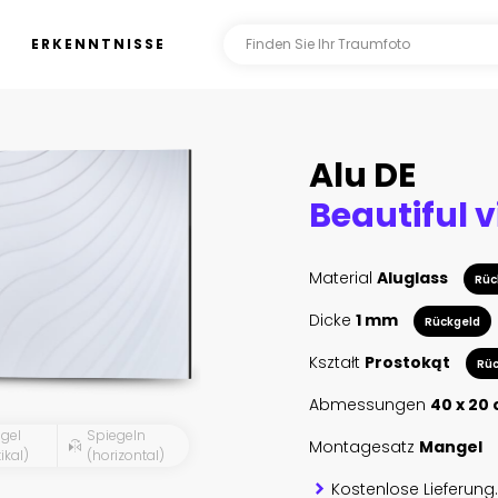
ERKENNTNISSE
Alu DE
Material
Aluglass
Rüc
Dicke
1 mm
Rückgeld
Kształt
Prostokąt
Rüc
Abmessungen
40 x 20
gel
Spiegeln
Montagesatz
Mangel
ikal)
(horizontal)
Kostenlose Lieferung.