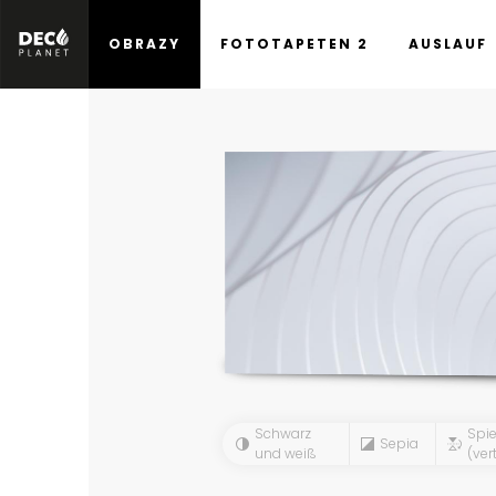
OBRAZY
FOTOTAPETEN 2
AUSLAUF
Schwarz
Spie
Sepia
und weiß
(vert