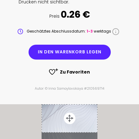
Drucken nicht sichtbar.
0.26 €
Preis
Geschätztes Abschlussdatum:
1-3
werktags
IN DEN WARENKORB LEGEN
Zu Favoriten
Autor: © Irina Samoylovskaya #210569714