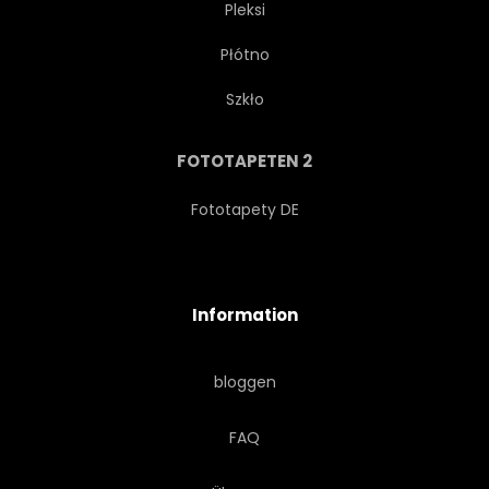
Pleksi
Płótno
GROSS
URWALD
Szkło
TROPISCH
EXOTISCH
FOTOTAPETEN 2
Fototapety DE
Information
bloggen
FAQ