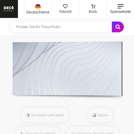
Favorit
Korb
Speisekarte
Deutschland
Schwarz und weiß
Sepia
Spiegel (vertikal)
Spiegeln (horizontal)