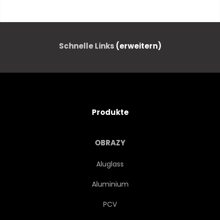
KOPF
ENTWERFEN
BLUME
FLORAL
WILD
Schnelle Links
(erweitern)
TIER
INDIANER
FAUNA
GESTALTEN
Produkte
NAHTLOS
STOFF
OBRAZY
TRENDY
LOTUS
Aluglass
Aluminium
FEDERN
BLATT
PCV
PALME
REISEN
KATZE