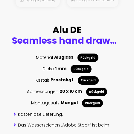
Alu DE
Seamless hand drawn watercolor pattern with leopard head, flowers, feathers, flowers.
Material
Aluglass
Rückgeld
Dicke
1 mm
Rückgeld
Kształt
Prostokąt
Rückgeld
Abmessungen
20 x 10 cm
Rückgeld
Montagesatz
Mangel
Rückgeld
Kostenlose Lieferung.
Das Wasserzeichen „Adobe Stock“ ist beim