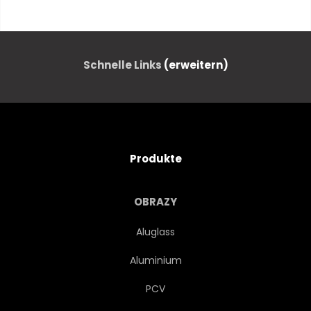
RESORT
TOWN
URBANO
TRAVELLING
Schnelle Links
(erweitern)
SEEREISE
PICTURESQUE
ATTRAKTIV
SCHÖNER
Produkte
DOWNTOWN
STRASSE
OBRAZY
STIL
ARCHITEKTUR
Aluglass
Aluminium
GEBÄUDE
PROVENCE
PCV
TYPISCH
FASSADE