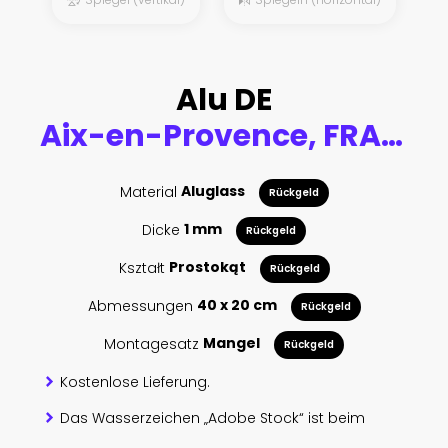
Alu DE
Aix-en-Provence, FRANCE,6 of March, 2018. A fragment of an ancient wooden door of the building in the old city
Material
Aluglass
Rückgeld
Dicke
1 mm
Rückgeld
Kształt
Prostokąt
Rückgeld
Abmessungen
40 x 20 cm
Rückgeld
Montagesatz
Mangel
Rückgeld
Kostenlose Lieferung.
Das Wasserzeichen „Adobe Stock“ ist beim