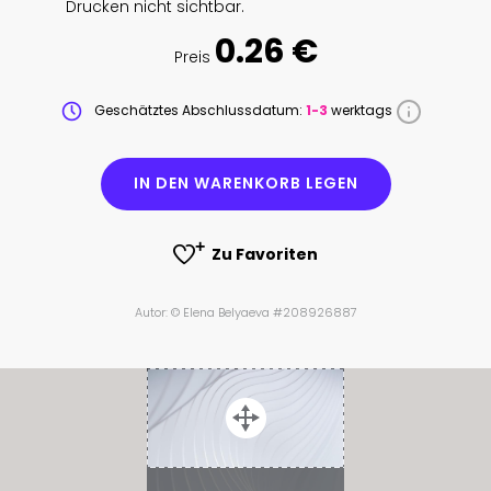
Drucken nicht sichtbar.
0.26 €
Preis
Geschätztes Abschlussdatum:
1-3
werktags
IN DEN WARENKORB LEGEN
Zu Favoriten
Autor: © Elena Belyaeva #208926887