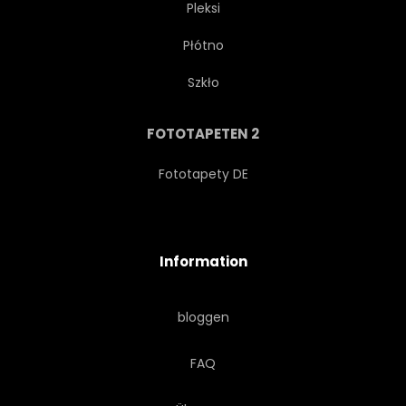
Pleksi
Płótno
SKYLINE
TÜR
INPUT
Szkło
ALT
TRADITIONELL
FOTOTAPETEN 2
Fototapety DE
Information
bloggen
FAQ