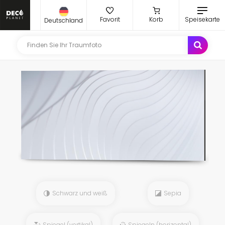
Favorit
Korb
Speisekarte
Deutschland
Schwarz und weiß
Sepia
Spiegel (vertikal)
Spiegeln (horizontal)