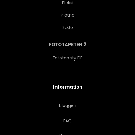
Pleksi
Płótno
TRADITIONELL
STÜCK
Szkło
PRODUKT
BALL
FOTOTAPETEN 2
GERICHT
MITTELMEER
Fototapety DE
NATÜRLICH
FOODIE
Information
WASSERFARBEN
KOCHEN
bloggen
SCHMELZEND
ZERGEHEN
FAQ
FETT
BASILIKUM