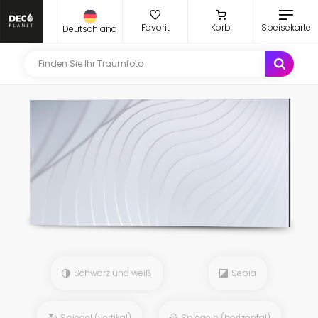
Favorit
Korb
Speisekarte
Deutschland
Schwarz und weiß
Sepia
Spiegel (vertikal)
Spiegeln (horizontal)