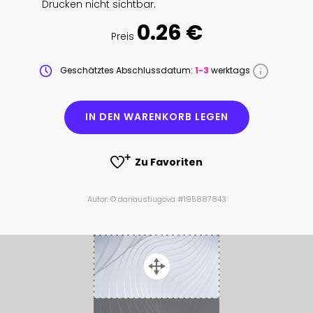
Drucken nicht sichtbar.
0.26 €
Preis
Geschätztes Abschlussdatum:
1-3
werktags
IN DEN WARENKORB LEGEN
Zu Favoriten
Autor: © dariaustiugova #195887843