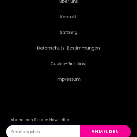
Über uns
BLATT
KRAUT
Kontakt
SLICED
GRUPPE
Satzung
ABBILDUNG
TOMATEN
Datenschutz-Bestimmungen
TOMATEN
GEWÜRZ
Cookie-Richtlinie
Impressum
WÜRZE
GRÜN
ROT
Abonnieren Sie den Newsletter
ANMELDEN