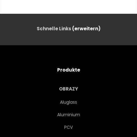
ITALIENISCH
ESSEN
GESUND
ZUTATEN
Schnelle Links
(erweitern)
MAHLZEIT
ITALIEN
VEGETARISCH
KÖSTLICH
Produkte
DIÄT
MILCH
OBRAZY
ORGANISCH
SLICE
Aluglass
Aluminium
ROH
RUNDE
KÄSEREI
PCV
KOCHEN
IMBISS