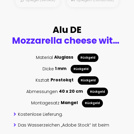
Alu DE
Mozzarella cheese with Basil and tomatoes. Watercolor hand drawn illustration, isolated on white background
Material
Aluglass
Rückgeld
Dicke
1 mm
Rückgeld
Kształt
Prostokąt
Rückgeld
Abmessungen
40 x 20 cm
Rückgeld
Montagesatz
Mangel
Rückgeld
Kostenlose Lieferung.
Das Wasserzeichen „Adobe Stock“ ist beim