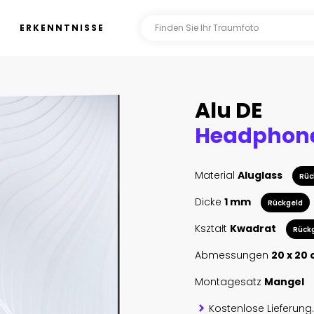
ERKENNTNISSE
Alu DE
Material
Aluglass
Rüc
Dicke
1 mm
Rückgeld
Kształt
Kwadrat
Rück
Abmessungen
20 x 20
Montagesatz
Mangel
Kostenlose Lieferung.