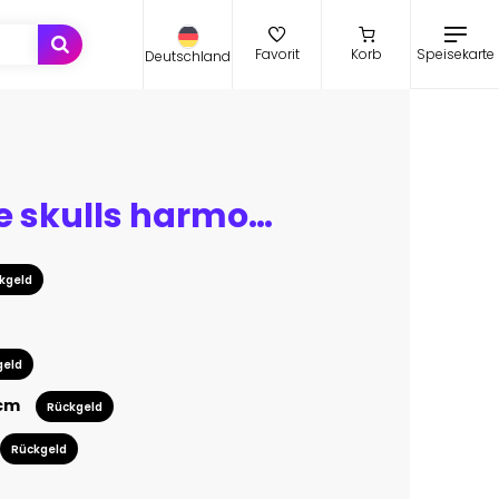
Speisekarte
Favorit
Korb
Deutschland
Headphone skulls harmony / 3D illustration of black and white skulls with headphones forming yin yang symbol
kgeld
geld
 cm
Rückgeld
Rückgeld