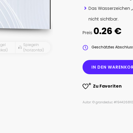
Das Wasserzeichen „
nicht sichtbar.
0.26 €
Preis
gel
Spiegeln
Geschätztes Abschlu
ikal)
(horizontal)
IN DEN WARENKOR
Zu Favoriten
Autor: © grandeduc #19442681