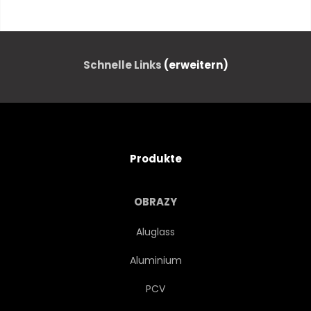
HÜBSCH
SÄUGETIER
SAFARIE
WILD
Schnelle Links
(erweitern)
RÄUBER
NATUR
KATZEN
FLEISCHFRESSER
Produkte
AFRIKANISCH
BABY
OBRAZY
KÖNIGE
GROSS
Aluglass
Aluminium
JUNG
RAUBKATZE
PCV
KNUFFIG
HUNTER