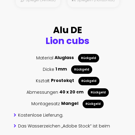
Alu DE
Lion cubs
Material
Aluglass
Rückgeld
Dicke
1 mm
Rückgeld
Kształt
Prostokąt
Rückgeld
Abmessungen
40 x 20 cm
Rückgeld
Montagesatz
Mangel
Rückgeld
Kostenlose Lieferung.
Das Wasserzeichen „Adobe Stock“ ist beim