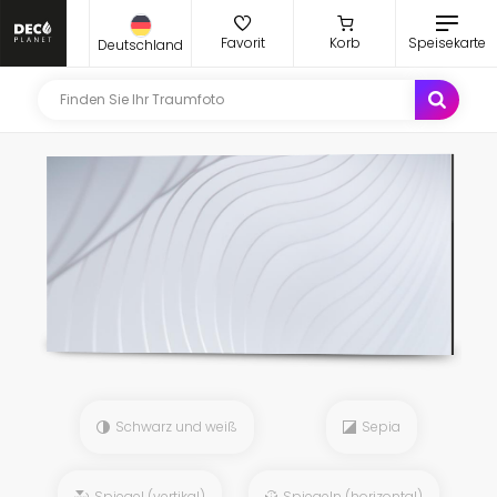
Favorit
Korb
Speisekarte
Deutschland
Schwarz und weiß
Sepia
Spiegel (vertikal)
Spiegeln (horizontal)