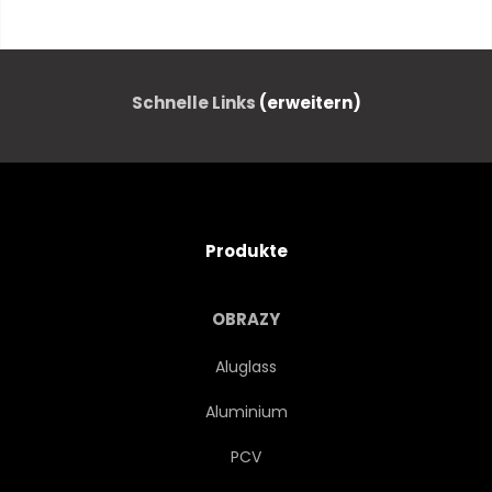
JUNG
JUGENDZEIT
LITTLE
KLEIN
Schnelle Links
(erweitern)
KINDHEIT
STUDENTEN
PUPILLE
BALL
Produkte
BASKETBALL
JUNGE
OBRAZY
GESPANN
SPASS
Aluglass
Aluminium
SPORT
SPIEL
PCV
ABBILDUNG
GRAFIK