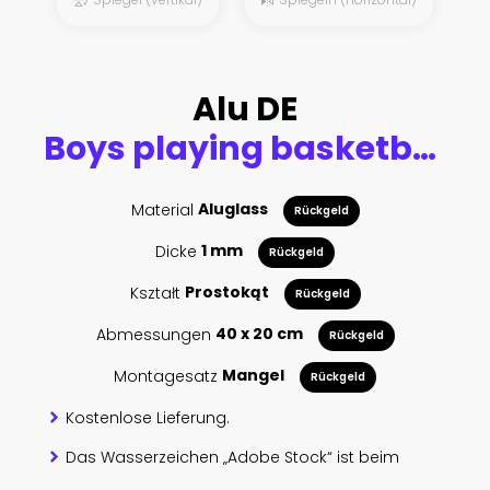
Alu DE
Boys playing basketball on white background
Material
Aluglass
Rückgeld
Dicke
1 mm
Rückgeld
Kształt
Prostokąt
Rückgeld
Abmessungen
40 x 20 cm
Rückgeld
Montagesatz
Mangel
Rückgeld
Kostenlose Lieferung.
Das Wasserzeichen „Adobe Stock“ ist beim