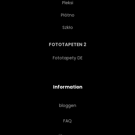
Pleksi
Płótno
BILD
CLIPART
Szkło
CLIPART
STUTZEN
FOTOTAPETEN 2
KUNST
HINTERGRUND
Fototapety DE
ZEICHNUNG
ABBILD
Information
VEKTOR
bloggen
FAQ