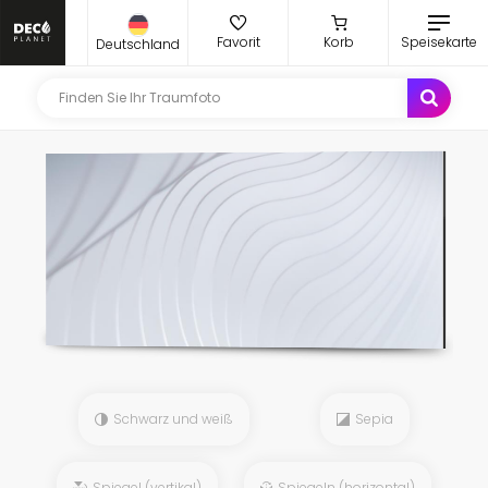
Favorit
Korb
Speisekarte
Deutschland
Schwarz und weiß
Sepia
Spiegel (vertikal)
Spiegeln (horizontal)