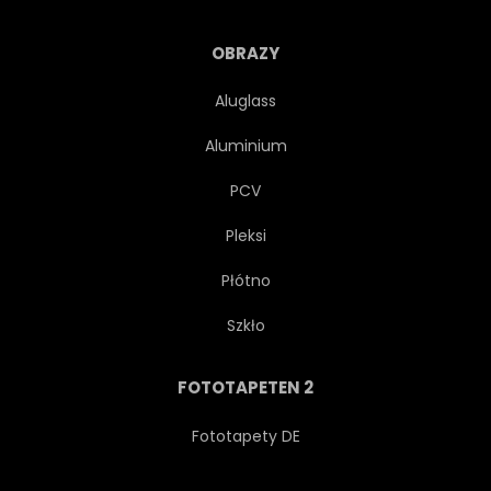
PARIS
AUSSEN
OBRAZY
OUTDOORS
SCHAUEND
Aluglass
Aluminium
LEBENSSTIL
LEISURE
PCV
FRAU
WANDERER
Pleksi
Płótno
HIKE
MÄDCHEN
Szkło
FRANZÖSISCH
FREIHEIT
FOTOTAPETEN 2
FREI
FRANKREICH
Fototapety DE
WEIBLICH
FALLEN