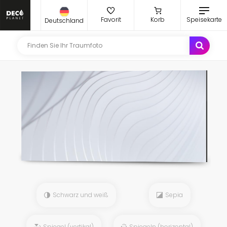
Favorit
Korb
Speisekarte
Deutschland
Schwarz und weiß
Sepia
Spiegel (vertikal)
Spiegeln (horizontal)