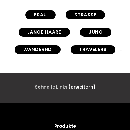
FRAU
STRASSE
LANGE HAARE
JUNG
WANDERND
TRAVELERS
REISEN
TOURISTEN
TOURISMUS
ROCK
Schnelle Links
(erweitern)
SINGLE
HÜBSCH
PERSON
PARISER
Produkte