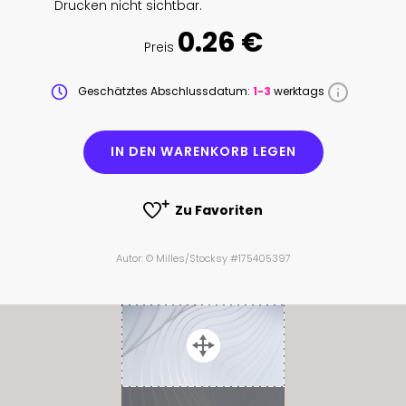
Drucken nicht sichtbar.
0.26 €
Preis
Geschätztes Abschlussdatum:
1-3
werktags
IN DEN WARENKORB LEGEN
Zu Favoriten
Autor: © Milles/Stocksy #175405397