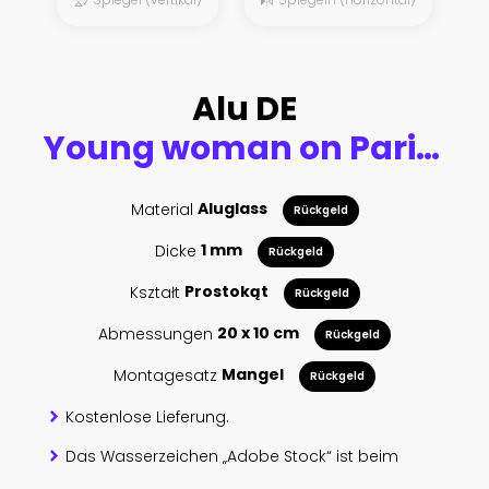
Alu DE
Young woman on Parisian street
Material
Aluglass
Rückgeld
Dicke
1 mm
Rückgeld
Kształt
Prostokąt
Rückgeld
Abmessungen
20 x 10 cm
Rückgeld
Montagesatz
Mangel
Rückgeld
Kostenlose Lieferung.
Das Wasserzeichen „Adobe Stock“ ist beim