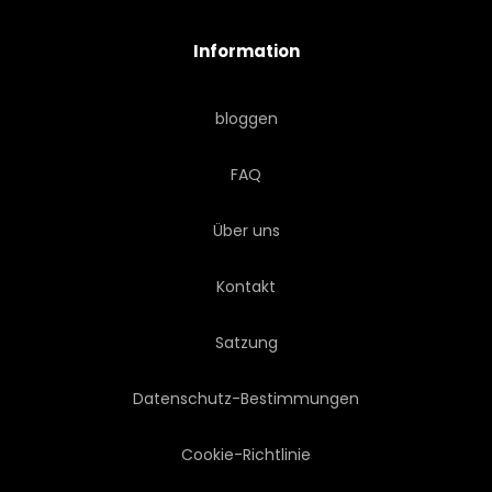
Information
EUROPÄISCH
REISEZIEL
bloggen
ZENTRALE
LÄSSIG
FAQ
BRÜNETT
HERBST
Über uns
ARCHITEKTUR
ALLEIN
Kontakt
ERWACHSEN
KAUKASIER
Satzung
WEISS
Datenschutz-Bestimmungen
Cookie-Richtlinie