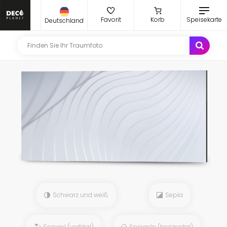
Favorit
Korb
Speisekarte
Deutschland
Schwarz und weiß
Sepia
Spiegel (vertikal)
Spiegeln (horizontal)