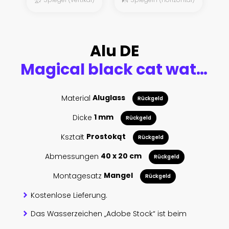
Alu DE
Magical black cat watercolor painting
Material
Aluglass
Rückgeld
Dicke
1 mm
Rückgeld
Kształt
Prostokąt
Rückgeld
Abmessungen
40 x 20 cm
Rückgeld
Montagesatz
Mangel
Rückgeld
Kostenlose Lieferung.
Das Wasserzeichen „Adobe Stock“ ist beim