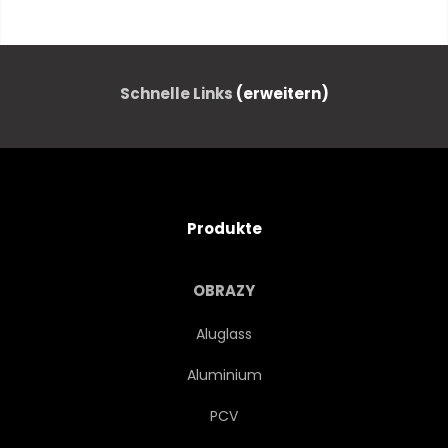
TIER
HAUSTIER
NATUR
WASSERFARBEN
Schnelle Links
(erweitern)
ZEICHNUNG
ABBILDUNG
DIGITALES
Produkte
OBRAZY
Aluglass
Aluminium
PCV