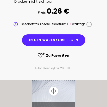
Drucken nicht sichtbar.
0.26 €
Preis
Geschätztes Abschlussdatum:
1-3
werktags
IN DEN WARENKORB LEGEN
Zu Favoriten
Autor: © andreykr #129593151