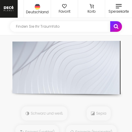
Favorit
Korb
Speisekarte
Deutschland
Schwarz und weiß
Sepia
Spiegel (vertikal)
Spiegeln (horizontal)