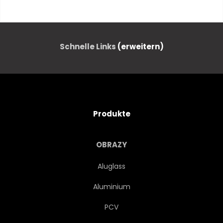
HOLLAND
ARCHITEKTUR
WASSER
STRASSE
Schnelle Links
(erweitern)
EUROPA
REISEN
HAUS
URBANO
Produkte
HOLLÄNDISCH
CAPITAL
OBRAZY
GEBÄUDE
BRÜCKE
Aluglass
Aluminium
ALT
ORIENTIERUNGSPUNKT
PCV
EUROPÄISCH
REISEZIEL