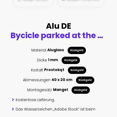
Alu DE
Bycicle parked at the bridge
Material
Aluglass
Rückgeld
Dicke
1 mm
Rückgeld
Kształt
Prostokąt
Rückgeld
Abmessungen
40 x 20 cm
Rückgeld
Montagesatz
Mangel
Rückgeld
Kostenlose Lieferung.
Das Wasserzeichen „Adobe Stock“ ist beim