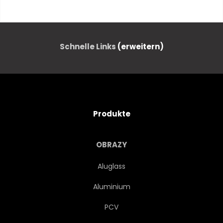
LANDSCHAFT
BAUM
RAY
MORGENS
Schnelle Links
(erweitern)
FRÜHE
REISE
ORANGE
SCHÖNER
Produkte
ERSTAUNLICH
BREIT
OBRAZY
PANORAMA
POLEN
Aluglass
Aluminium
POLITUR
EUROPA
PCV