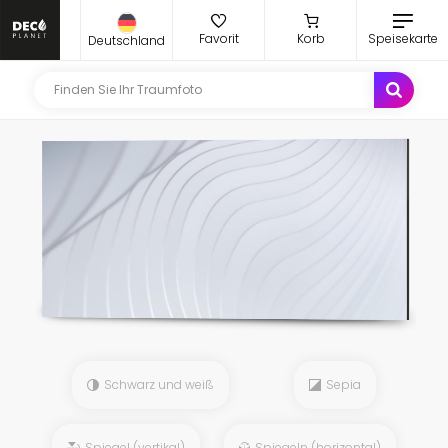
Favorit
Korb
Speisekarte
Deutschland
Schwarz und weiß
Sepia
Spiegel (vertikal)
Spiegeln (horizontal)