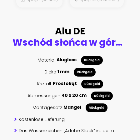
Alu DE
Wschód słońca w górach
Material
Aluglass
Rückgeld
Dicke
1 mm
Rückgeld
Kształt
Prostokąt
Rückgeld
Abmessungen
40 x 20 cm
Rückgeld
Montagesatz
Mangel
Rückgeld
Kostenlose Lieferung.
Das Wasserzeichen „Adobe Stock“ ist beim