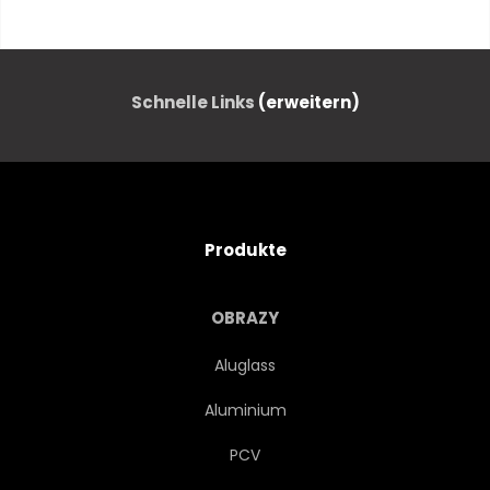
KÜCHE
WÜRZE
KOCHEN
ABBILDUNG
Schnelle Links
(erweitern)
HAND
GEZEICHNET
RESTAURANT
AROMA
Produkte
MENÜ
FLAVOUR
OBRAZY
HINTERGRUND
ZEICHNUNG
Aluglass
Aluminium
ENTWERFEN
KRAUT
PCV
ZIMT
ANIS
KUNST