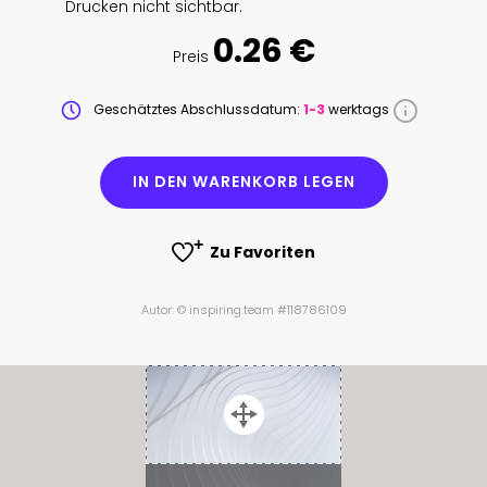
Drucken nicht sichtbar.
0.26 €
Preis
Geschätztes Abschlussdatum:
1-3
werktags
IN DEN WARENKORB LEGEN
Zu Favoriten
Autor: © inspiring.team #118786109