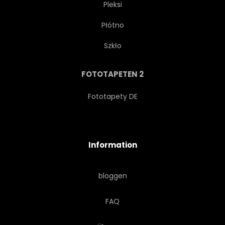
Pleksi
Płótno
RETRO
ZUHAUSE
Szkło
ORGANISCH
HOT
FOTOTAPETEN 2
STERN
SAMEN
Fototapety DE
REZEPT
DUFTEND
Information
WÜRZE
WEISS
bloggen
TRADITIONELL
ASIATISCH
FAQ
SKETCH
PFEFFER