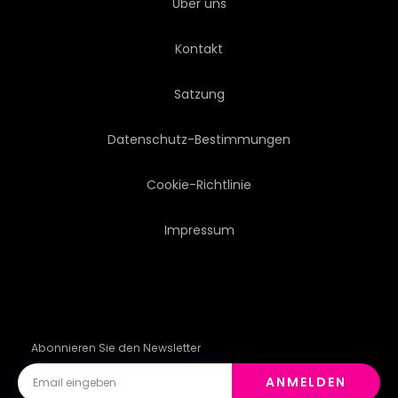
Über uns
INDIANER
GEWÜRZ
Kontakt
MUSKATNUSS
GESUND
Satzung
FRISCH
PFLANZE
Datenschutz-Bestimmungen
ELEMENTE
WEIHNACHTEN
Cookie-Richtlinie
Impressum
KUNSTVOLL
SAMMLUNG
MALEN
KÖSTLICH
LECKER
Abonnieren Sie den Newsletter
ANMELDEN