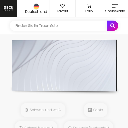
Favorit
Korb
Speisekarte
Deutschland
Schwarz und weiß
Sepia
Spiegel (vertikal)
Spiegeln (horizontal)