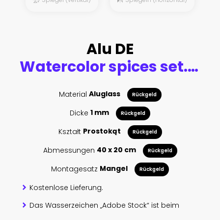
Alu DE
Watercolor spices set. All types of spices as cinnamon, anise, nutmeg, vanilla and more. Brown art.
Material
Aluglass
Rückgeld
Dicke
1 mm
Rückgeld
Kształt
Prostokąt
Rückgeld
Abmessungen
40 x 20 cm
Rückgeld
Montagesatz
Mangel
Rückgeld
Kostenlose Lieferung.
Das Wasserzeichen „Adobe Stock“ ist beim