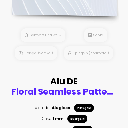
Schwarz und weiß
Sepia
Spiegel (vertikal)
Spiegeln (horizontal)
Alu DE
Floral Seamless Pattern
Material
Aluglass
Rückgeld
Dicke
1 mm
Rückgeld