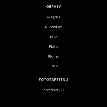
FADED
VORLAGE
OBRAZY
SOMMER
GRAFIK
Aluglass
Aluminium
ZEICHNUNG
MALEN
PCV
GRAU
ABBILDUNG
Pleksi
Płótno
ROSA
BEMALT
Szkło
ARTWORK
DEKORATIV
FOTOTAPETEN 2
MOHN
PAPPKARTON
Fototapety DE
GÄRTEN
ENTWERFEN