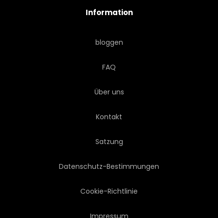
Information
FARBE
BUNT
bloggen
WASSERFARBEN
PFLANZE
FAQ
SKETCH
MALEREI
Über uns
PAPIER
KUNST
Kontakt
HINTERGRUND
GEZEICHNET
Satzung
WASSER
NATUR
Datenschutz-Bestimmungen
DETAILS
PLATSCH
Cookie-Richtlinie
Impressum