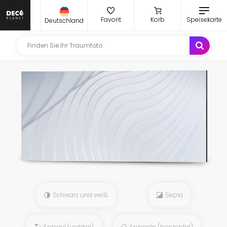
Favorit
Korb
Speisekarte
Deutschland
Schwarz und weiß
Sepia
Spiegel (vertikal)
Spiegeln (horizontal)