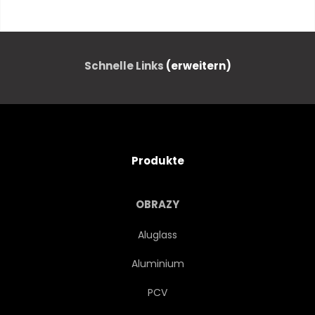
PFLANZE
SHE WOLF
SCHÖNHEIT
PICTURESQUE
Schnelle Links
(erweitern)
EINTRÄCHTIG
LANDSCHAFT
SIGHTSEEING
URLAUB
Produkte
SONNE
KULTUR
OBRAZY
Aluglass
Aluminium
PCV