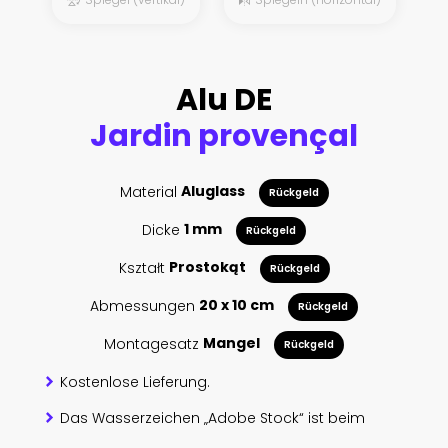
Alu DE
Jardin provençal
Material
Aluglass
Rückgeld
Dicke
1 mm
Rückgeld
Kształt
Prostokąt
Rückgeld
Abmessungen
20 x 10 cm
Rückgeld
Montagesatz
Mangel
Rückgeld
Kostenlose Lieferung.
Das Wasserzeichen „Adobe Stock“ ist beim