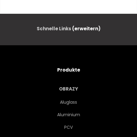
TÜR
GEBÄUDE
HISTORISCH
STADT
Schnelle Links
(erweitern)
HAUS
URALT
GASSE
EUROPA
ITALIENISCH
Produkte
STEINE
ENGE
REISEN
OBRAZY
TOSKANA
DORF
Aluglass
Aluminium
ARCHITEKTUR
TOSKANA
PCV
STRASSEN
GEHSTEIG