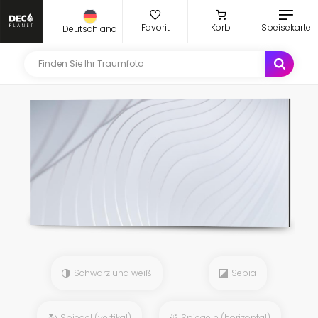
Favorit
Korb
Speisekarte
Deutschland
Schwarz und weiß
Sepia
Spiegel (vertikal)
Spiegeln (horizontal)