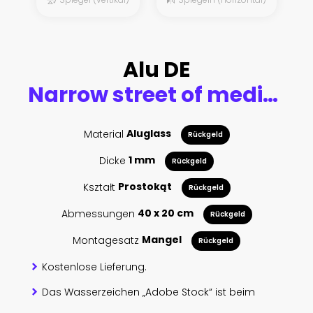
Alu DE
Narrow street of medieval tuff city Sorano with arch, green plants and cobblestone, travel Italy background
Material
Aluglass
Rückgeld
Dicke
1 mm
Rückgeld
Kształt
Prostokąt
Rückgeld
Abmessungen
40 x 20 cm
Rückgeld
Montagesatz
Mangel
Rückgeld
Kostenlose Lieferung.
Das Wasserzeichen „Adobe Stock“ ist beim