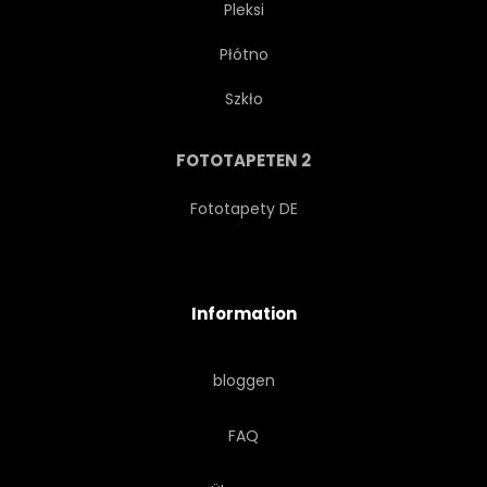
Pleksi
Płótno
WÖLBEN
PFLASTERSTEIN
Szkło
ERBSCHAFT
TAGE
FOTOTAPETEN 2
RÖMISCH
SOUTHERN
Fototapety DE
RUHIG
STIL
Information
GEWÖLBT
LANE
bloggen
GRÜN
TRADITIONELL
FAQ
TOURISMUS
PFLANZE