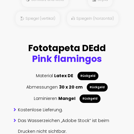
Spiegel (vertikal)
Spiegeln (horizontal)
Fototapeta DEdd
Pink flamingos
Material
Latex DE
Rückgeld
Abmessungen
30 x 20 cm
Rückgeld
Laminieren
Mangel
Rückgeld
Kostenlose Lieferung.
Das Wasserzeichen „Adobe Stock“ ist beim
Drucken nicht sichtbar.