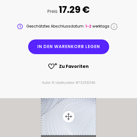
17.29 €
Preis
Geschätztes Abschlussdatum:
1-2
werktags
IN DEN WARENKORB LEGEN
Zu Favoriten
Autor: © vladkyselov #73258246