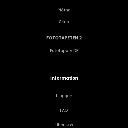
Płótno
ESSEN
SUCHEND
Szkło
VOGELBEOBACHTUNG
FLÜGEL
FOTOTAPETEN 2
LANDSCHAFTLICH
EXOTISMUS
Fototapety DE
ROT
ORANGE
Information
bloggen
FAQ
Über uns