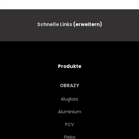
WASSER
WILDLIFE
SCHÖNHEIT
SESAMSTRASSE
Schnelle Links
(erweitern)
VÖGEL
KÖRPER
FARBE
TIERPARK
Produkte
ZOOLOGIE
PROFILE
OBRAZY
AFRIKA
FEDERN
Aluglass
Aluminium
WASSERVÖGELN
TAGE
PCV
TEICH
WASSERFALL
Pleksi