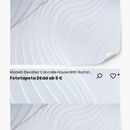
Modern Elevated Concrete House With Illuminated Interiors
Fototapeta DEdd ab 5 €