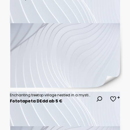
Enchanting treetop village nestled in a mystical forest
Fototapeta DEdd ab 5 €