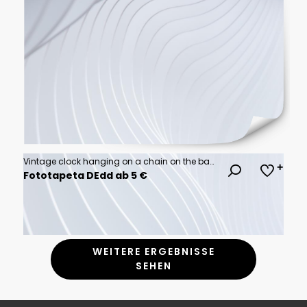
Vintage clock hanging on a chain on the background of old books. Old watch as a symbol of passing time. Concept on the theme of history, nostalgia, old age. Retro style.
Fototapeta DEdd ab 5 €
WEITERE ERGEBNISSE
SEHEN