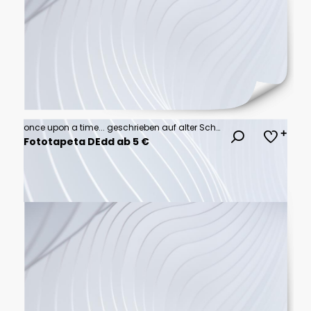
once upon a time... geschrieben auf alter Schreibmaschine
Fototapeta DEdd ab 5 €