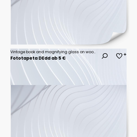
Vintage book and magnifying glass on wooden desk
Fototapeta DEdd ab 5 €