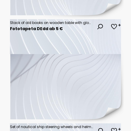
Stack of old books on wooden table with glowing digital network of icons representing technology and knowledge, abstract background with bokeh lights, concept of learning.
Fototapeta DEdd ab 5 €
Set of nautical ship steering wheels and helm designs in various styles and configurations for maritime and boating equipment as black and white vector illustrations