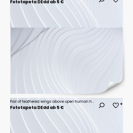
Fototapeta DEdd ab 5 €
Pair of feathered wings above open human hands.
Fototapeta DEdd ab 5 €